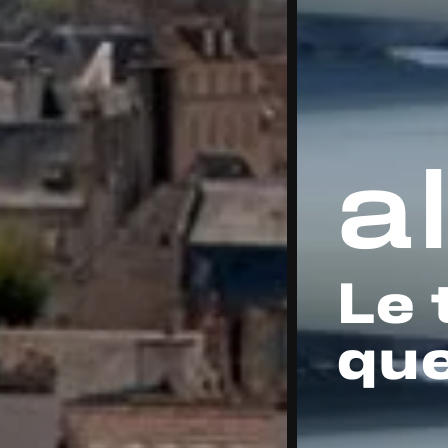
a
Le 
que