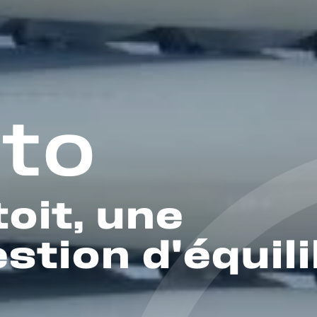
lto
toit, une
stion d'équil