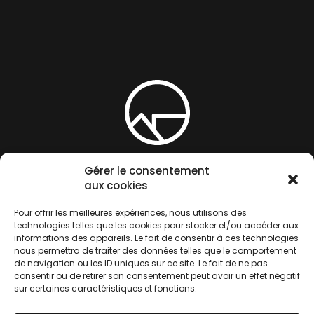
Gérer le consentement
aux cookies
Pour offrir les meilleures expériences, nous utilisons des
technologies telles que les cookies pour stocker et/ou accéder aux
informations des appareils. Le fait de consentir à ces technologies
nous permettra de traiter des données telles que le comportement
Alto
de navigation ou les ID uniques sur ce site. Le fait de ne pas
consentir ou de retirer son consentement peut avoir un effet négatif
Vos toits
sur certaines caractéristiques et fonctions.